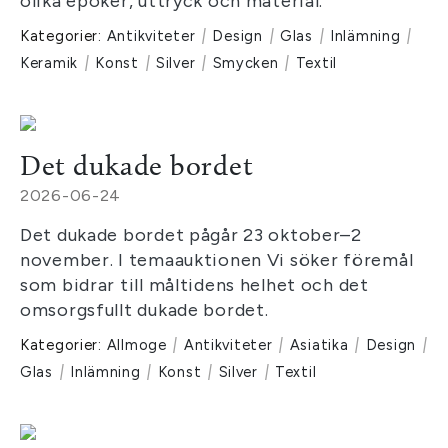
olika epoker, uttryck och material.
Kategorier:
Antikviteter
|
Design
|
Glas
|
Inlämning
|
Keramik
|
Konst
|
Silver
|
Smycken
|
Textil
Det dukade bordet
2026-06-24
Det dukade bordet pågår 23 oktober–2
november. I temaauktionen Vi söker föremål
som bidrar till måltidens helhet och det
omsorgsfullt dukade bordet.
Kategorier:
Allmoge
|
Antikviteter
|
Asiatika
|
Design
|
Glas
|
Inlämning
|
Konst
|
Silver
|
Textil