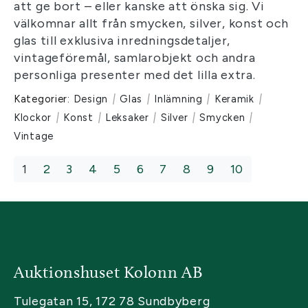
att ge bort – eller kanske att önska sig. Vi
välkomnar allt från smycken, silver, konst och
glas till exklusiva inredningsdetaljer,
vintageföremål, samlarobjekt och andra
personliga presenter med det lilla extra.
Kategorier:
Design
|
Glas
|
Inlämning
|
Keramik
|
Klockor
|
Konst
|
Leksaker
|
Silver
|
Smycken
|
Vintage
1
2
3
4
5
6
7
8
9
10
Auktionshuset Kolonn AB
Tulegatan 15, 172 78 Sundbyberg