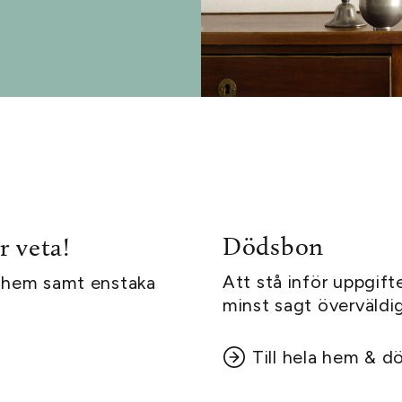
Dödsbon
r veta!
Att stå inför uppgif
la hem samt enstaka
minst sagt överväldi
Till hela hem & 