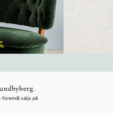
Kolonn Selected
Avslutad 29juni
Till Slutpriser
Sundbyberg.
 föremål säljs på