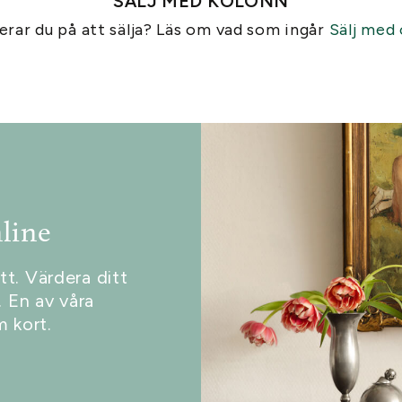
SÄLJ MED KOLONN
erar du på att sälja? Läs om vad som ingår
Sälj med 
line
tt. Värdera ditt
 En av våra
 kort.