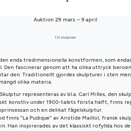
Auktion 29 mars – 9 april
Till slutpriser
r den enda tredimensionella konstformen, som endas
. Den fascinerar genom att ha olika uttryck beroen
tar den. Traditionellt gjordes skulpturer i sten me
mängd olika materia.
kulptur representeras av bl.a. Carl Milles, den sku
t konstliv under 1900-talets första hälft, finns r
prinsessan och en delikat fågelskulptur.
 finns ”La Pudique” av Aristide Maillol, fransk skul
. Han inspirerades av det klassiskt rofyllda hos de