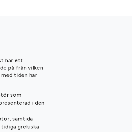
t har ett
de på från vilken
n med tiden har
lptör som
epresenterad i den
ptör, samtida
 tidiga grekiska