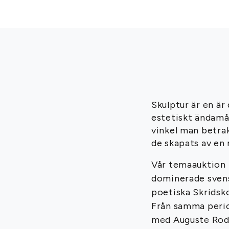
Skulptur är en ä
estetiskt ändamål
vinkel man betrak
de skapats av en 
Vår temaauktion S
dominerade svensk
poetiska Skridsko
Från samma period
med Auguste Rodin