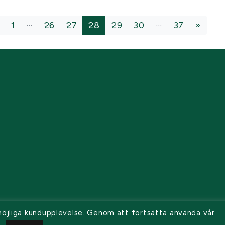
…
…
1
26
27
28
29
30
37
»
 möjliga kundupplevelse. Genom att fortsätta använda vår