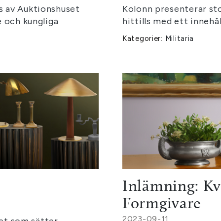
s av Auktionshuset
Kolonn presenterar sto
e och kungliga
hittills med ett innehå
Kategorier:
Militaria
Inlämning: Kv
Formgivare
2023-09-11
det som sätter