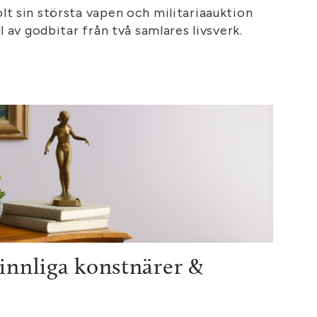
lt sin största vapen och militariaauktion
ll av godbitar från två samlares livsverk.
innliga konstnärer &