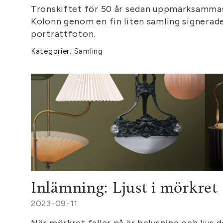
Tronskiftet för 50 år sedan uppmärksamma
Kolonn genom en fin liten samling signerad
porträttfoton.
Kategorier:
Samling
Inlämning: Ljust i mörkret
2023-09-11
När mörkret faller på är belysning och ljus 