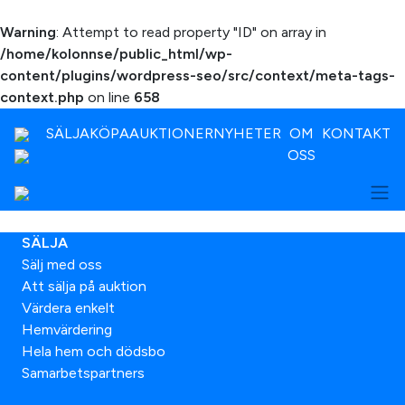
Warning
: Attempt to read property "ID" on array in
/home/kolonnse/public_html/wp-
content/plugins/wordpress-seo/src/context/meta-tags-
context.php
on line
658
SÄLJA
KÖPA
AUKTIONER
NYHETER
OM
KONTAKT
OSS
SÄLJA
Sälj med oss
Att sälja på auktion
Värdera enkelt
Hemvärdering
Hela hem och dödsbo
Samarbetspartners