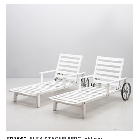
5117660.
ELSA STACKELBERG. ett par,