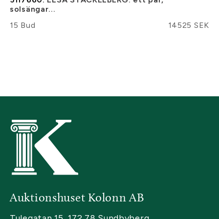
solsängar...
15 Bud
14525 SEK
Auktionshuset Kolonn AB
Tulegatan 15, 172 78 Sundbyberg