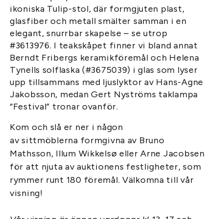
ikoniska Tulip-stol, där formgjuten plast,
glasfiber och metall smälter samman i en
elegant, snurrbar skapelse – se utrop
#3613976. I teakskåpet finner vi bland annat
Berndt Fribergs keramikföremål och Helena
Tynells solflaska (#3675039) i glas som lyser
upp tillsammans med ljuslyktor av Hans-Agne
Jakobsson, medan Gert Nyströms taklampa
“Festival” tronar ovanför.
Kom och slå er ner i någon
av sittmöblerna formgivna av Bruno
Mathsson, Illum Wikkelsø eller Arne Jacobsen
för att njuta av auktionens festligheter, som
rymmer runt 180 föremål. Välkomna till vår
visning!