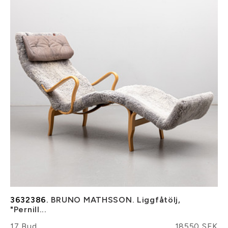
3632386.
BRUNO MATHSSON. Liggfåtölj,
"Pernill...
17 Bud
18550 SEK