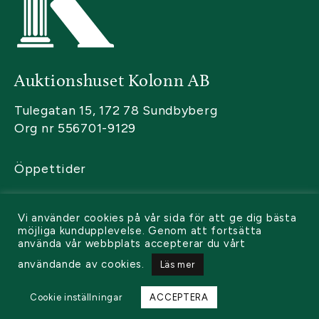
Auktionshuset Kolonn AB
Tulegatan 15, 172 78 Sundbyberg
Org nr 556701-9129
Öppettider
Kontakta oss
Vi använder cookies på vår sida för att ge dig bästa
Sälja
möjliga kundupplevelse. Genom att fortsätta
använda vår webbplats accepterar du vårt
Köpa
användande av cookies.
Läs mer
Cookie inställningar
ACCEPTERA
© 2026 Kolonn. All rights reserved