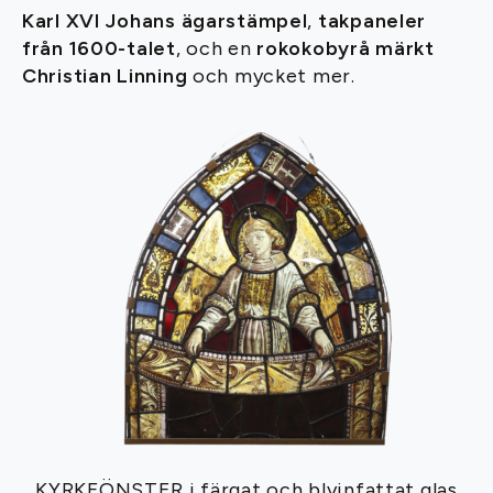
Karl XVI Johans ägarstämpel
,
takpaneler
från 1600-talet
, och en
rokokobyrå märkt
Christian Linning
och mycket mer.
KYRKFÖNSTER i färgat och blyinfattat glas