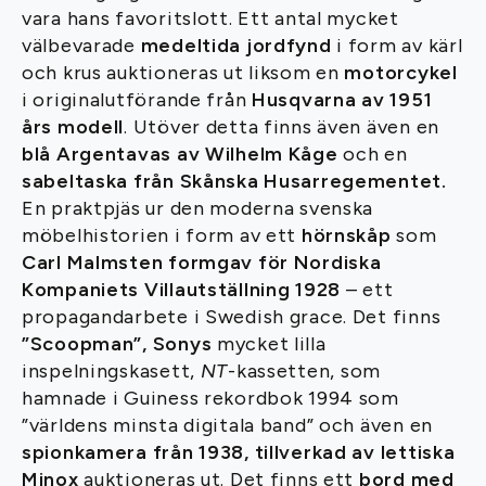
vara hans favoritslott. Ett antal mycket
välbevarade
medeltida jordfynd
i form av kärl
och krus auktioneras ut liksom en
motorcykel
i originalutförande från
Husqvarna av 1951
års modell
. Utöver detta finns även även en
blå Argentavas av Wilhelm Kåge
och en
sabeltaska från Skånska Husarregementet.
En praktpjäs ur den moderna svenska
möbelhistorien i form av ett
hörnskåp
som
Carl Malmsten formgav för Nordiska
Kompaniets Villautställning 1928
– ett
propagandarbete i Swedish grace. Det finns
”Scoopman”, Sonys
mycket lilla
inspelningskasett,
NT
-kassetten, som
hamnade i Guiness rekordbok 1994 som
”världens minsta digitala band” och även en
spionkamera från 1938, tillverkad av lettiska
Minox
auktioneras ut. Det finns ett
bord med