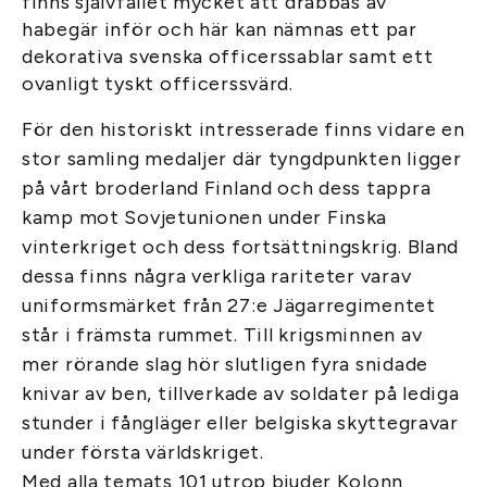
finns självfallet mycket att drabbas av
habegär inför och här kan nämnas ett par
dekorativa svenska officerssablar samt ett
ovanligt tyskt officerssvärd.
För den historiskt intresserade finns vidare en
stor samling medaljer där tyngdpunkten ligger
på vårt broderland Finland och dess tappra
kamp mot Sovjetunionen under Finska
vinterkriget och dess fortsättningskrig. Bland
dessa finns några verkliga rariteter varav
uniformsmärket från 27:e Jägarregimentet
står i främsta rummet. Till krigsminnen av
mer rörande slag hör slutligen fyra snidade
knivar av ben, tillverkade av soldater på lediga
stunder i fångläger eller belgiska skyttegravar
under första världskriget.
Med alla temats 101 utrop bjuder Kolonn