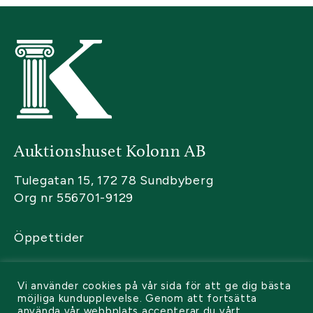
Auktionshuset Kolonn AB
Tulegatan 15, 172 78 Sundbyberg
Org nr 556701-9129
Öppettider
Kontakta oss
Vi använder cookies på vår sida för att ge dig bästa
Sälja
möjliga kundupplevelse. Genom att fortsätta
använda vår webbplats accepterar du vårt