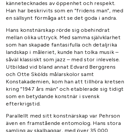
kännetecknades av öppenhet och respekt.
Han har beskrivits som en ”fridens man”, med
en sällsynt förmåga att se det goda i andra.
Hans konstnärskap rörde sig obehindrat
mellan olika uttryck. Med samma självklarhet
som han skapade fantasifulla och detaljrika
landskap i måleriet, kunde han tolka musik –
såväl klassiskt som jazz – med stor inlevelse.
Utbildad vid bland annat Edvard Berggrens
och Otte Skölds målarskolor samt
Konstakademien, kom han att tillhöra kretsen
kring ”1947 års män” och etablerade sig tidigt
som en betydande konstnär i svensk
efterkrigstid.
Parallellt med sitt konstnärskap var Pehrson
även en framstående entomolog. Hans stora
samling av skalbaggar, med över 35 000