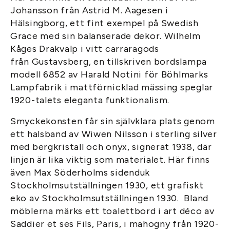
Johansson från Astrid M. Aagesen i
Hälsingborg, ett fint exempel på Swedish
Grace med sin balanserade dekor. Wilhelm
Kåges Drakvalp i vitt carraragods
från Gustavsberg, en tillskriven bordslampa
modell 6852 av Harald Notini för Böhlmarks
Lampfabrik i mattförnicklad mässing speglar
1920-talets eleganta funktionalism.
Smyckekonsten får sin självklara plats genom
ett halsband av Wiwen Nilsson i sterling silver
med bergkristall och onyx, signerat 1938, där
linjen är lika viktig som materialet. Här finns
även Max Söderholms siden­duk
Stockholmsutställningen 1930, ett grafiskt
eko av Stockholmsutställningen 1930. Bland
möblerna märks ett toalettbord i art déco av
Saddier et ses Fils, Paris, i mahogny från 1920-