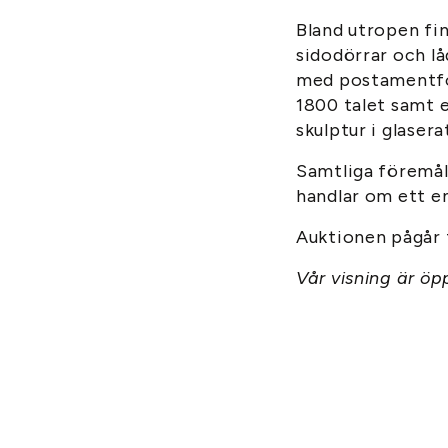
Bland utropen fin
sidodörrar och lå
med postamentfor
1800 talet samt e
skulptur i glaser
Samtliga föremål 
handlar om ett ens
Auktionen pågår 
Vår visning är öp