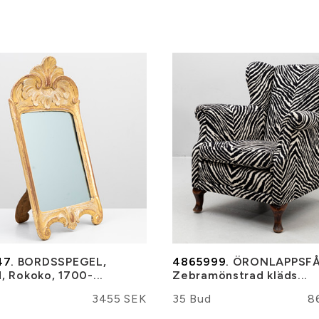
7.
BORDSSPEGEL,
4865999.
ÖRONLAPPSFÅ
d, Rokoko, 1700-...
Zebramönstrad kläds...
3455 SEK
35 Bud
8