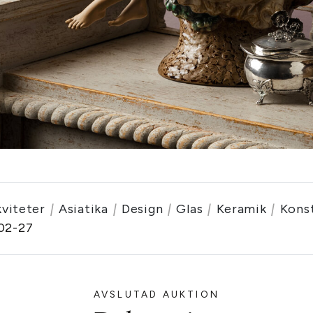
kviteter
|
Asiatika
|
Design
|
Glas
|
Keramik
|
Kons
02-27
AVSLUTAD AUKTION