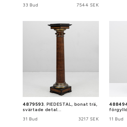
33 Bud
7544 SEK
4879593.
PIEDESTAL, bonat trä,
488494
svärtade detal...
förgyll
31 Bud
3217 SEK
11 Bud