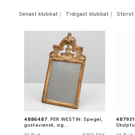
Senast klubbat
Tidigast klubbat
Störst
4886487.
PER WESTIN. Spegel,
487931
gustaviansk, sig...
Skulptur
10 Bud
5001 SEK
14 Bud