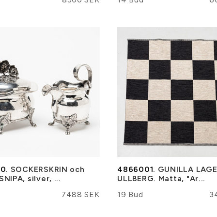
0.
SOCKERSKRIN och
4866001.
GUNILLA LAG
IPA, silver, ...
ULLBERG. Matta, "Ar...
7488 SEK
19 Bud
3