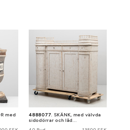
R med
4888077.
SKÄNK, med välvda
sidodörrar och låd...
000 SEK
40 Bud
13500 SEK