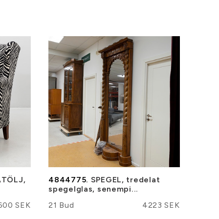
TÖLJ,
4844775.
SPEGEL, tredelat
spegelglas, senempi...
600 SEK
21 Bud
4223 SEK