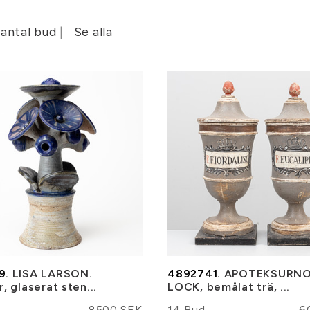
 antal bud
Se alla
9.
LISA LARSON.
4892741.
APOTEKSURNO
, glaserat sten...
LOCK, bemålat trä, ...
8500 SEK
14 Bud
6