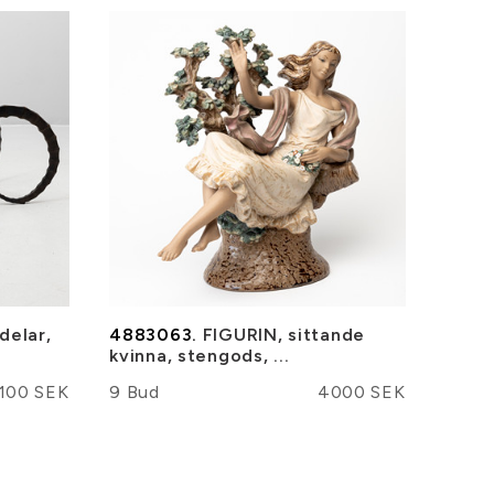
delar,
4883063.
FIGURIN, sittande
kvinna, stengods, ...
100 SEK
9 Bud
4000 SEK