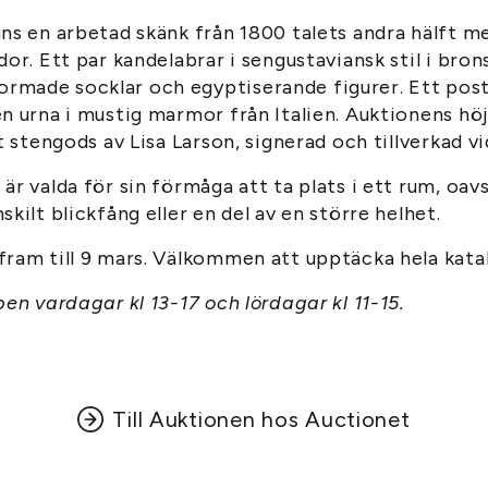
ns en arbetad skänk från 1800 talets andra hälft m
dor. Ett par kandelabrar i sengustaviansk stil i br
made socklar och egyptiserande figurer. Ett pos
n urna i mustig marmor från Italien. Auktionens hö
at stengods av Lisa Larson, signerad och tillverkad v
är valda för sin förmåga att ta plats i ett rum, oa
kilt blickfång eller en del av en större helhet.
fram till 9 mars. Välkommen att upptäcka hela kata
pen vardagar kl 13-17 och lördagar kl 11-15.
Till Auktionen hos Auctionet