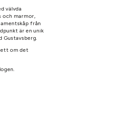
ed välvda
ons och marmor,
tamentskåp från
jdpunkt är en unik
id Gustavsberg.
vsett om det
logen.