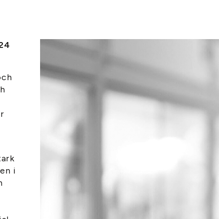
24
och
ch
r
tark
en i
h