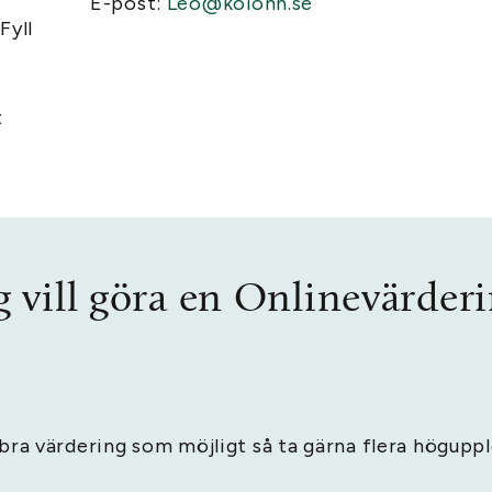
E-post:
Leo@kolonn.se
Fyll
t
g vill göra en Onlinevärder
å bra värdering som möjligt så ta gärna flera högupp