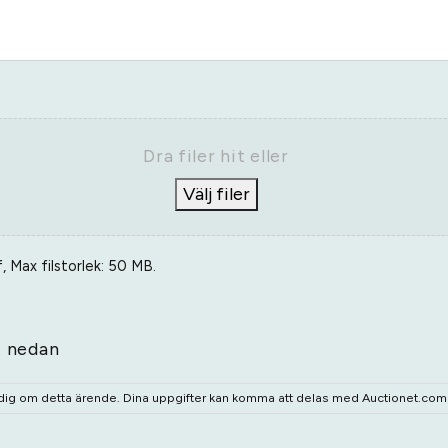
Dra filer hit eller
Välj filer
, Max filstorlek: 50 MB.
t nedan
 dig om detta ärende. Dina uppgifter kan komma att delas med Auctionet.com o