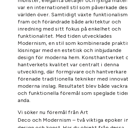
mönster, eleganta detaljer och lyxiga materi
var en internationell stil som påverkade des
världen över. Samtidigt växte funktionalis
fram och förändrade både arkitektur och
inredning med sitt fokus på enkelhet och
funktionalitet. Med tiden utvecklades
Modernism, en stil som kombinerade prakti
lösningar med en estetisk och inbjudande
design för moderna hem. Konsthantverket 
hantverkets kvalitet var centralt i denna
utveckling, där formgivare och hantverkare
förenade traditionella tekniker med innovat
moderna inslag. Resultatet blev både vackra
och funktionella föremål som speglade tide
anda.
Vi söker nu föremål från Art
Deco och Modernism – två viktiga epoker 
design och konst. Har du objekt från dessa