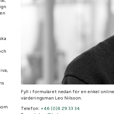
al,
ign
men
ska
och
iva,
ns
Fyll i formuläret nedan för en enkel onlin
värderingsman Leo Nilsson.
inom
Telefon:
+46 (0)8 29 33 34