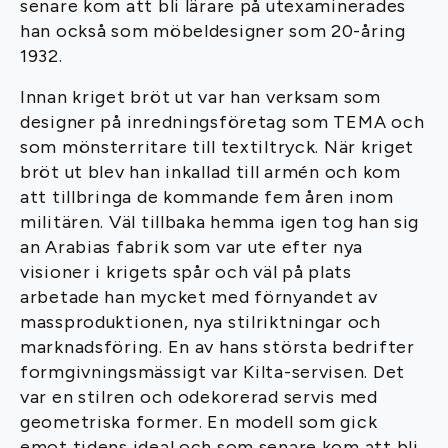
senare kom att bli lärare på utexaminerades
han också som möbeldesigner som 20-åring
1932.
Innan kriget bröt ut var han verksam som
designer på inredningsföretag som TEMA och
som mönsterritare till textiltryck. När kriget
bröt ut blev han inkallad till armén och kom
att tillbringa de kommande fem åren inom
militären. Väl tillbaka hemma igen tog han sig
an Arabias fabrik som var ute efter nya
visioner i krigets spår och väl på plats
arbetade han mycket med förnyandet av
massproduktionen, nya stilriktningar och
marknadsföring. En av hans största bedrifter
formgivningsmässigt var Kilta-servisen. Det
var en stilren och odekorerad servis med
geometriska former. En modell som gick
emot tidens ideal och som senare kom att bli