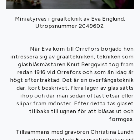
Miniatyrvas i graalteknik av Eva Englund.
Utropsnummer 2049602.
När Eva kom till Orrefors började hon
intressera sig av graaltekniken, tekniken som
glasblåsmästaren Knut Bergqvist tog fram
redan 1916 vid Orrefors och som än idag är
högt eftertraktad. Det är en överfångsteknik
där, kort beskrivet, flera lager av glas sätts
ihop och där man sedan oftast etsar eller
slipar fram mönster. Efter detta tas glaset
tillbaka till ugnen för att blåsas ut och
formges.
Tillsammans med gravören Christina Lundh
vidareutvecklade Eva graaltekniken vid