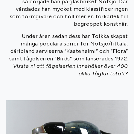
så började han på glasbruket Notsjö. Där
våndades han mycket med klassificeringen
som formgivare och höll mer en förkärlek till
begreppet konstnär.
Under åren sedan dess har Toikka skapat
många populära serier för Notsjö/Iittala,
däribland serviserna ”Kastehelmi” och ”Flora”
samt fågelserien ”Birds” som lanserades 1972.
Visste ni att fågelserien innehåller över 400
olika fåglar totalt?