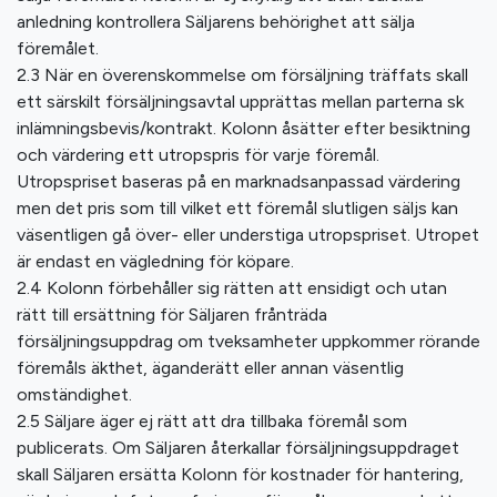
anledning kontrollera Säljarens behörighet att sälja
föremålet.
2.3 När en överenskommelse om försäljning träffats skall
ett särskilt försäljningsavtal upprättas mellan parterna sk
inlämningsbevis/kontrakt. Kolonn åsätter efter besiktning
och värdering ett utropspris för varje föremål.
Utropspriset baseras på en marknadsanpassad värdering
men det pris som till vilket ett föremål slutligen säljs kan
väsentligen gå över- eller understiga utropspriset. Utropet
är endast en vägledning för köpare.
2.4 Kolonn förbehåller sig rätten att ensidigt och utan
rätt till ersättning för Säljaren frånträda
försäljningsuppdrag om tveksamheter uppkommer rörande
föremåls äkthet, äganderätt eller annan väsentlig
omständighet.
2.5 Säljare äger ej rätt att dra tillbaka föremål som
publicerats. Om Säljaren återkallar försäljningsuppdraget
skall Säljaren ersätta Kolonn för kostnader för hantering,