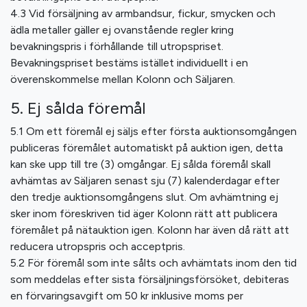
4.3 Vid försäljning av armbandsur, fickur, smycken och
ädla metaller gäller ej ovanstående regler kring
bevakningspris i förhållande till utropspriset.
Bevakningspriset bestäms istället individuellt i en
överenskommelse mellan Kolonn och Säljaren.
5. Ej sålda föremål
5.1 Om ett föremål ej säljs efter första auktionsomgången
publiceras föremålet automatiskt på auktion igen, detta
kan ske upp till tre (3) omgångar. Ej sålda föremål skall
avhämtas av Säljaren senast sju (7) kalenderdagar efter
den tredje auktionsomgångens slut. Om avhämtning ej
sker inom föreskriven tid äger Kolonn rätt att publicera
föremålet på nätauktion igen. Kolonn har även då rätt att
reducera utropspris och acceptpris.
5.2 För föremål som inte sålts och avhämtats inom den tid
som meddelas efter sista försäljningsförsöket, debiteras
en förvaringsavgift om 50 kr inklusive moms per