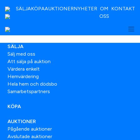
SÄLJA
KÖPA
AUKTIONER
NYHETER
OM
KONTAKT
OSS
SÄLJA
Sälj med oss
Att sälja på auktion
Värdera enkelt
Hemvärdering
Hela hem och dödsbo
Samarbetspartners
KÖPA
AUKTIONER
Pågående auktioner
Avslutade auktioner