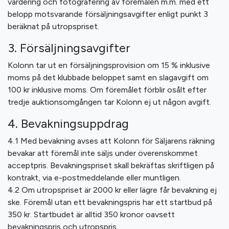
värdering och fotografering av föremålen m.m. med ett
belopp motsvarande försäljningsavgifter enligt punkt 3
beräknat på utropspriset.
3. Försäljningsavgifter
Kolonn tar ut en försäljningsprovision om 15 % inklusive
moms på det klubbade beloppet samt en slagavgift om
100 kr inklusive moms. Om föremålet förblir osålt efter
tredje auktionsomgången tar Kolonn ej ut någon avgift.
4. Bevakningsuppdrag
4.1 Med bevakning avses att Kolonn för Säljarens räkning
bevakar att föremål inte säljs under överenskommet
acceptpris. Bevakningspriset skall bekräftas skriftligen på
kontrakt, via e-postmeddelande eller muntligen.
4.2 Om utropspriset är 2000 kr eller lägre får bevakning ej
ske. Föremål utan ett bevakningspris har ett startbud på
350 kr. Startbudet är alltid 350 kronor oavsett
bevakningspris och utropspris.