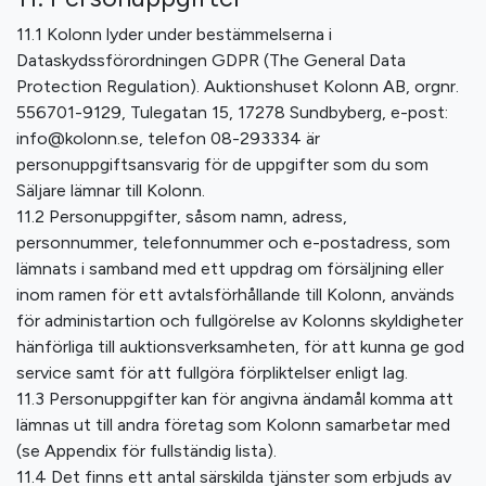
11.1 Kolonn lyder under bestämmelserna i
Dataskydssförordningen GDPR (The General Data
Protection Regulation). Auktionshuset Kolonn AB, orgnr.
556701-9129, Tulegatan 15, 17278 Sundbyberg, e-post:
info@kolonn.se, telefon 08-293334 är
personuppgiftsansvarig för de uppgifter som du som
Säljare lämnar till Kolonn.
11.2 Personuppgifter, såsom namn, adress,
personnummer, telefonnummer och e-postadress, som
lämnats i samband med ett uppdrag om försäljning eller
inom ramen för ett avtalsförhållande till Kolonn, används
för administartion och fullgörelse av Kolonns skyldigheter
hänförliga till auktionsverksamheten, för att kunna ge god
service samt för att fullgöra förpliktelser enligt lag.
11.3 Personuppgifter kan för angivna ändamål komma att
lämnas ut till andra företag som Kolonn samarbetar med
(se Appendix för fullständig lista).
11.4 Det finns ett antal särskilda tjänster som erbjuds av