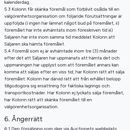
kalenderdag.
5.3 Kolonn får skänka föremål som förblivit osålda till en
välgörenhetsorganisation om följande förutsättningar är
uppföljda i) ingen har lämnat något bud på föremålet, ii)
föremålet har inte avhämtats inom föreskriven tid iii)
Säljaren har inte inom samma tid meddelat Kolonn att
Säljaren ska hämta föremålet.
5.4 Föremål som ej är avhämtade inom tre (3) månader
efter det att Säljaren har uppmanats att hämta det och
uppmaningen har upplyst som att föremålet annars kan
komma att säljas efter en viss tid, har Kolonn rätt att sälja
föremålet. Kolonn har därvid rätt att från erhållet belopp
tillgodogöra sig ersättning för faktiska lagrings och
transportkostnader. Har Kolonn ej lyckats sälja föremålet,
har Kolonn rätt att skänka föremålet till en
välgörenhetsorganisation.
6. Ångerrätt
6.1 Den försäljning som sker via Auctionets webbplats