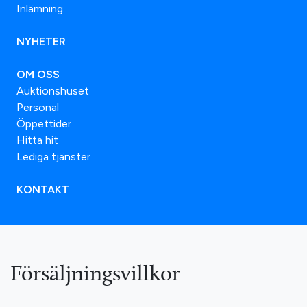
Inlämning
NYHETER
OM OSS
Auktionshuset
Personal
Öppettider
Hitta hit
Lediga tjänster
KONTAKT
Försäljningsvillkor