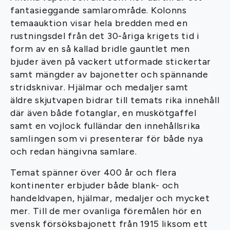
fantasieggande samlarområde. Kolonns
temaauktion visar hela bredden med en
rustningsdel från det 30-åriga krigets tid i
form av en så kallad bridle gauntlet men
bjuder även på vackert utformade stickertar
samt mängder av bajonetter och spännande
stridsknivar. Hjälmar och medaljer samt
äldre skjutvapen bidrar till temats rika innehåll
där även både fotanglar, en muskötgaffel
samt en vojlock fulländar den innehållsrika
samlingen som vi presenterar för både nya
och redan hängivna samlare.
Temat spänner över 400 år och flera
kontinenter erbjuder både blank- och
handeldvapen, hjälmar, medaljer och mycket
mer. Till de mer ovanliga föremålen hör en
svensk försöksbajonett från 1915 liksom ett