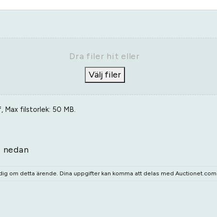
Dra filer hit eller
Välj filer
, Max filstorlek: 50 MB.
t nedan
 dig om detta ärende. Dina uppgifter kan komma att delas med Auctionet.com o