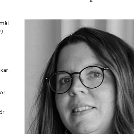
emål
ng
h
kar,
tor
ör