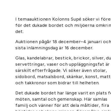
I temaauktionen Kolonns Supé söker vi för
för det dukade bordet och miljöerna omkri
det.
Auktionen pågår 18 december–4 januari oc
sista inlämningsdag är 16 december.
Glas, kandelabrar, bestick, brickor, silver, du
servettringar, vaser och uppläggningsfat är
särskilt efterfrågade. Vi söker även stolar,
sidobord, matsalsbord, skänkar, konst, mat
och takkronor som bidrar till helheten.
Det dukade bordet har länge varit en plats f
möten, samtal och gemenskap. Här samlas
familj och vänner för att dela måltider, fira