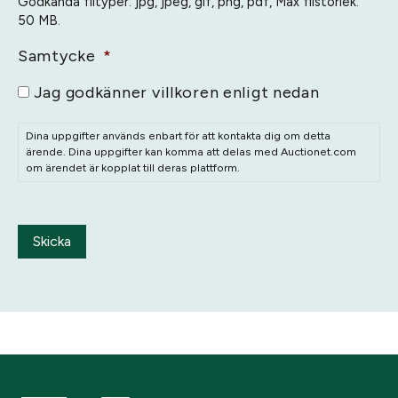
Godkända filtyper: jpg, jpeg, gif, png, pdf, Max filstorlek:
50 MB.
Samtycke
*
Jag godkänner villkoren enligt nedan
Dina uppgifter används enbart för att kontakta dig om detta
ärende. Dina uppgifter kan komma att delas med Auctionet.com
om ärendet är kopplat till deras plattform.
Skicka