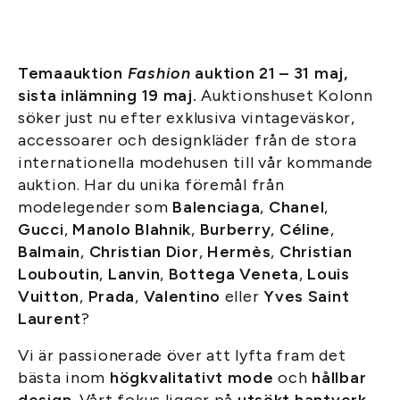
Temaauktion
Fashion
auktion 21 – 31 maj,
sista inlämning 19 maj.
Auktionshuset Kolonn
söker just nu efter exklusiva vintageväskor,
accessoarer och designkläder från de stora
internationella modehusen till vår kommande
auktion. Har du unika föremål från
modelegender som
Balenciaga
,
Chanel
,
Gucci
,
Manolo Blahnik
,
Burberry
,
Céline
,
Balmain
,
Christian Dior
,
Hermès
,
Christian
Louboutin
,
Lanvin
,
Bottega Veneta
,
Louis
Vuitton
,
Prada
,
Valentino
eller
Yves Saint
Laurent
?
Vi är passionerade över att lyfta fram det
bästa inom
högkvalitativt mode
och
hållbar