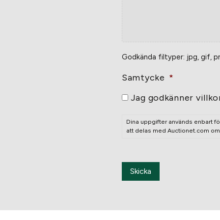
Godkända filtyper: jpg, gif, p
Samtycke
*
Jag godkänner villko
Dina uppgifter används enbart fö
att delas med Auctionet.com om ä
Skicka