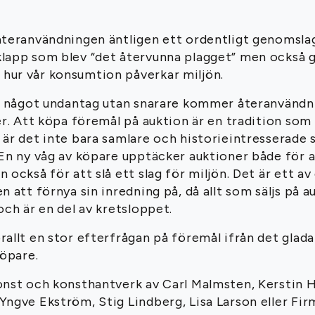
återanvändningen äntligen ett ordentligt genomslag
lapp som blev “det återvunna plagget” men också 
ur vår konsumtion påverkar miljön.
li något undantag utan snarare kommer återanvändn
er. Att köpa föremål på auktion är en tradition som 
är det inte bara samlare och historieintresserade s
En ny våg av köpare upptäcker auktioner både för a
 också för att slå ett slag för miljön. Det är ett a
n att förnya sin inredning på, då allt som säljs på a
och är en del av kretsloppet.
allt en stor efterfrågan på föremål ifrån det glad
köpare.
onst och konsthantverk av Carl Malmsten, Kerstin 
Yngve Ekström, Stig Lindberg, Lisa Larson eller Fi