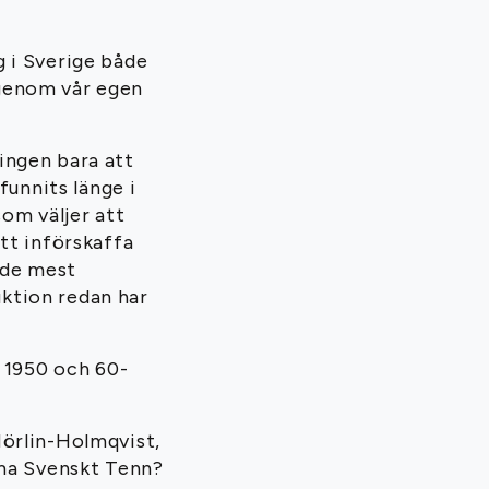
 i Sverige både
genom vår egen
ingen bara att
funnits länge i
om väljer att
tt införskaffa
v de mest
uktion redan har
a 1950 och 60-
Hörlin-Holmqvist,
rma Svenskt Tenn?