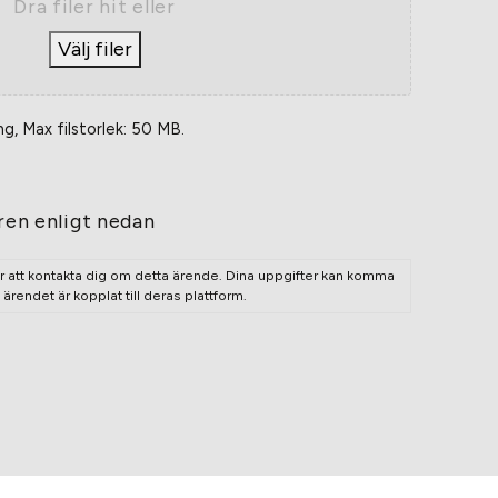
Dra filer hit eller
Välj filer
ng, Max filstorlek: 50 MB.
ren enligt nedan
r att kontakta dig om detta ärende. Dina uppgifter kan komma
rendet är kopplat till deras plattform.