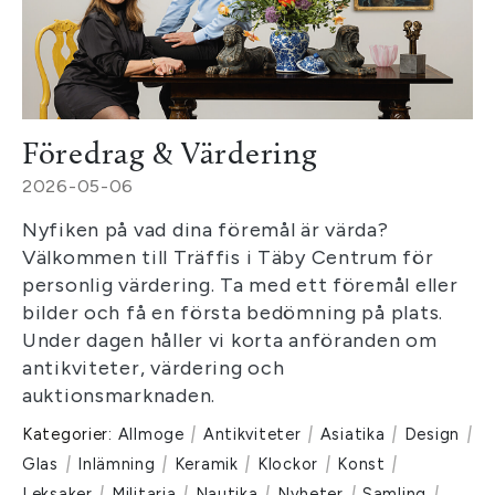
Föredrag & Värdering
2026-05-06
Nyfiken på vad dina föremål är värda?
Välkommen till Träffis i Täby Centrum för
personlig värdering. Ta med ett föremål eller
bilder och få en första bedömning på plats.
Under dagen håller vi korta anföranden om
antikviteter, värdering och
auktionsmarknaden.
Kategorier:
Allmoge
|
Antikviteter
|
Asiatika
|
Design
|
Glas
|
Inlämning
|
Keramik
|
Klockor
|
Konst
|
Leksaker
|
Militaria
|
Nautika
|
Nyheter
|
Samling
|